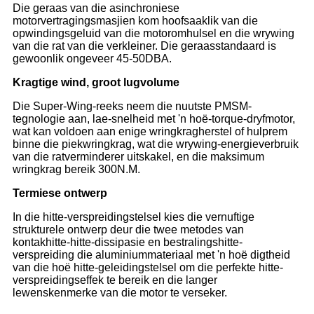
Die geraas van die asinchroniese
motorvertragingsmasjien kom hoofsaaklik van die
opwindingsgeluid van die motoromhulsel en die wrywing
van die rat van die verkleiner. Die geraasstandaard is
gewoonlik ongeveer 45-50DBA.
Kragtige wind, groot lugvolume
Die Super-Wing-reeks neem die nuutste PMSM-
tegnologie aan, lae-snelheid met 'n hoë-torque-dryfmotor,
wat kan voldoen aan enige wringkragherstel of hulprem
binne die piekwringkrag, wat die wrywing-energieverbruik
van die ratverminderer uitskakel, en die maksimum
wringkrag bereik 300N.M.
Termiese ontwerp
In die hitte-verspreidingstelsel kies die vernuftige
strukturele ontwerp deur die twee metodes van
kontakhitte-hitte-dissipasie en bestralingshitte-
verspreiding die aluminiummateriaal met 'n hoë digtheid
van die hoë hitte-geleidingstelsel om die perfekte hitte-
verspreidingseffek te bereik en die langer
lewenskenmerke van die motor te verseker.