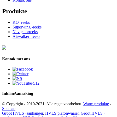
Kontak ons
Produkte
KQ -reeks
Superwing -reeks
Navigatorreeks
Airwalker -reeks
Kontak met ons
Inklim
Aanraking
© Copyright - 2010-2021: Alle regte voorbehou.
Warm produkte
-
Sitemap
Groot HVLS -aanhanger
,
HVLS plafonwaaier
,
Groot HVLS -