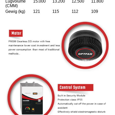
Lugvolume
15.000
13.200
12.500
11.800
(CMM)
Gewig (kg)
121
115
112
109