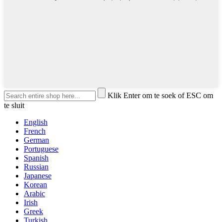
Klik Enter om te soek of ESC om
te sluit
English
French
German
Portuguese
Spanish
Russian
Japanese
Korean
Arabic
Irish
Greek
Turkish