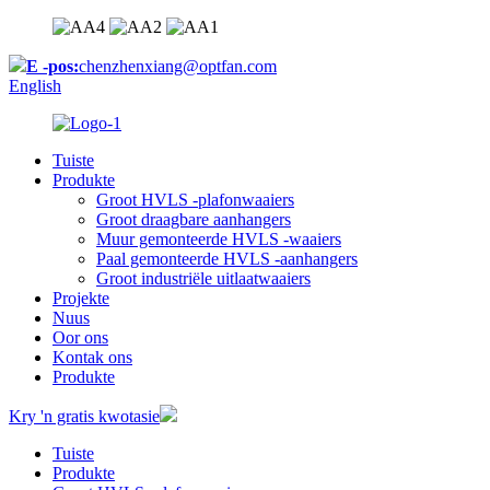
E -pos:
chenzhenxiang@optfan.com
English
Tuiste
Produkte
Groot HVLS -plafonwaaiers
Groot draagbare aanhangers
Muur gemonteerde HVLS -waaiers
Paal gemonteerde HVLS -aanhangers
Groot industriële uitlaatwaaiers
Projekte
Nuus
Oor ons
Kontak ons
Produkte
Kry 'n gratis kwotasie
Tuiste
Produkte