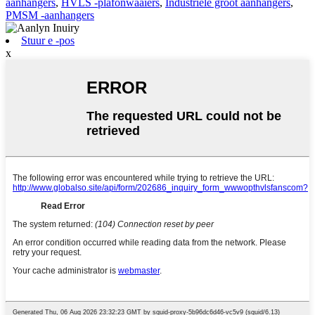
aanhangers
,
HVLS -plafonwaaiers
,
Industriële groot aanhangers
,
PMSM -aanhangers
Stuur e -pos
x