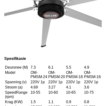
Spesifikasie
Deursnee (M)
7.3
6.1
5.5
4.9
Model
OM-
OM-
OM-
OM-
PMSM-24
PMSM-20
PMSM-18
PMSM-16
Spanning (v)
220V 1p
220V 1p
220V 1p
220V 1p
Stroom (a)
4.69
3.27
4.1
3.6
SpeedRange
10-55
10-60
10-65
10-75
(rpm)
Krag (KW)
1.5
1.1
0.9
0.8